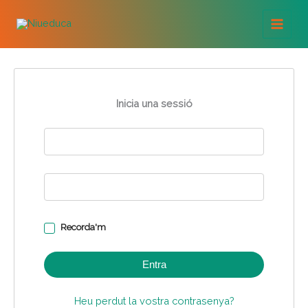
Vés
al
contingut
Inicia una sessió
Recorda'm
Entra
Heu perdut la vostra contrasenya?