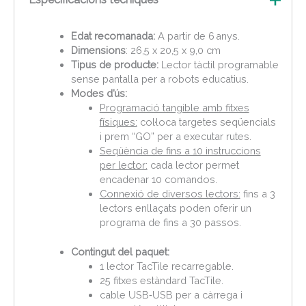
Edat recomanada:
A partir de 6 anys.
Dimensions
:
26,5 x 20,5 x 9,0 cm
Tipus de producte:
Lector tàctil programable
sense pantalla per a robots educatius.
Modes d’ús:
Programació tangible amb fitxes
físiques:
col·loca targetes seqüencials
i prem “GO” per a executar rutes.
Seqüència de fins a 10 instruccions
per lector:
cada lector permet
encadenar 10 comandos.
Connexió de diversos lectors:
fins a 3
lectors enllaçats poden oferir un
programa de fins a 30 passos.
Contingut del paquet:
1 lector TacTile recarregable.
25 fitxes estàndard TacTile.
cable USB‑USB per a càrrega i