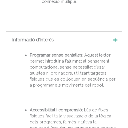
connexió múltiple.
Informació d'interés
Programar sense pantalles:
Aquest lector
permet introduir a l’alumnat al pensament
computacional sense necessitat d’usar
tauletes ni ordinadors, utilitzant targetes
físiques que es col·loquen en seqüència per
a programar els moviments del robot.
Accessibilitat i comprensió:
L’ús de fitxes
físiques facilita la visualització de la lògica
dels programes, fa més intuïtiva la
depuració (canviar una targeta per a corregir