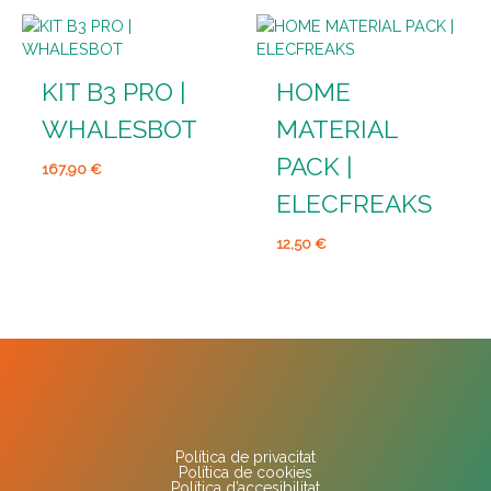
KIT B3 PRO |
HOME
WHALESBOT
MATERIAL
PACK |
167,90
€
ELECFREAKS
12,50
€
Política de privacitat
Política de cookies
Política d’accesibilitat