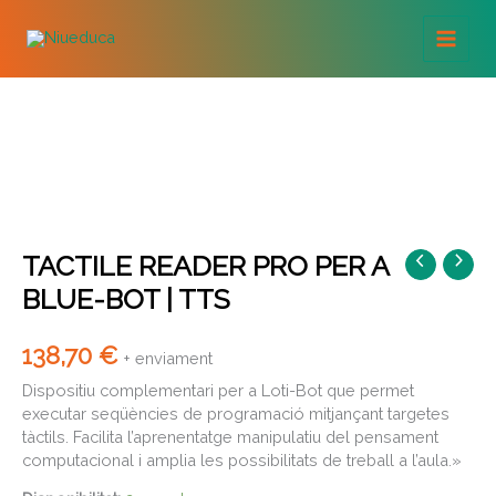
Vés
al
contingut
TACTILE READER PRO PER A
quantitat
de
BLUE-BOT | TTS
TACTILE
READER
PRO
138,70
€
+ enviament
PER
Dispositiu complementari per a Loti-Bot que permet
A
executar seqüències de programació mitjançant targetes
BLUE-
tàctils. Facilita l’aprenentatge manipulatiu del pensament
BOT
|
computacional i amplia les possibilitats de treball a l’aula.»
TTS