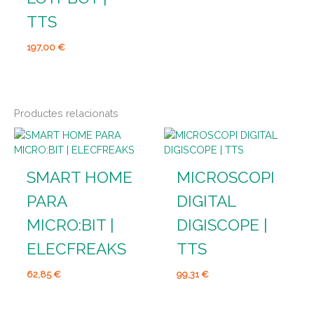
TTS
197,00
€
Productes relacionats
SMART HOME
MICROSCOPI
PARA
DIGITAL
MICRO:BIT |
DIGISCOPE |
ELECFREAKS
TTS
62,85
€
99,31
€