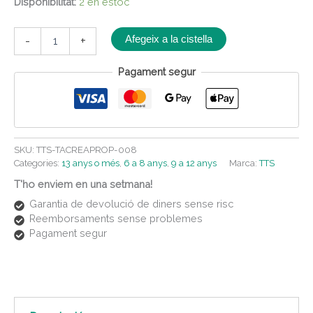
Disponibilitat:
2 en estoc
Afegeix a la cistella
-
+
Pagament segur
SKU:
TTS-TACREAPROP-008
Categories:
13 anys o més
,
6 a 8 anys
,
9 a 12 anys
Marca:
TTS
T'ho enviem en una setmana!
Garantia de devolució de diners sense risc
Reemborsaments sense problemes
Pagament segur