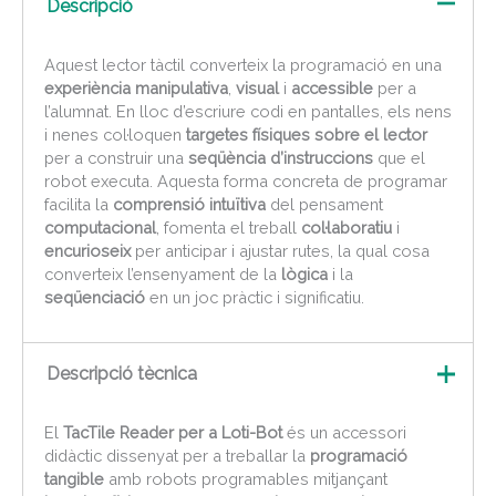
Descripció
Aquest lector tàctil converteix la programació en una
experiència manipulativa
,
visual
i
accessible
per a
l’alumnat. En lloc d’escriure codi en pantalles, els nens
i nenes col·loquen
targetes físiques sobre el lector
per a construir una
seqüència d’instruccions
que el
robot executa. Aquesta forma concreta de programar
facilita la
comprensió
intuïtiva
del pensament
computacional
, fomenta el treball
col·laboratiu
i
encurioseix
per anticipar i ajustar rutes, la qual cosa
converteix l’ensenyament de la
lògica
i la
seqüenciació
en un joc pràctic i significatiu.
Descripció tècnica
El
TacTile Reader per a Loti-Bot
és un accessori
didàctic dissenyat per a treballar la
programació
tangible
amb robots programables mitjançant